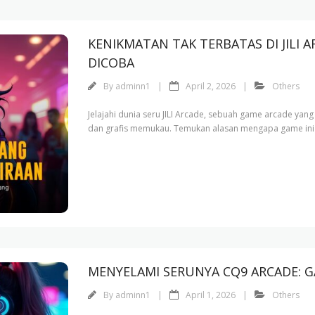
KENIKMATAN TAK TERBATAS DI JILI 
DICOBA
By
adminn1
April 2, 2026
Others
Jelajahi dunia seru JILI Arcade, sebuah game arcade ya
dan grafis memukau. Temukan alasan mengapa game ini
MENYELAMI SERUNYA CQ9 ARCADE: 
By
adminn1
April 1, 2026
Others