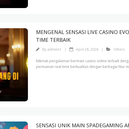
MENGENAL SENSASI LIVE CASINO EV
TIME TERBAIK
By
adminn1
April 28, 2026
Others
Nikmati pengalaman bermain casino online terbaik deng
permainan real-time berkualitas dengan berbagai fitur m
SENSASI UNIK MAIN SPADEGAMING A