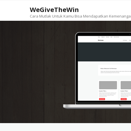
Skip
WeGiveTheWin
to
content
Cara Mutlak Untuk Kamu Bisa Mendapatkan Kemenanga