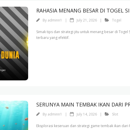
RAHASIA MENANG BESAR DI TOGEL S
By
adminn1
July 21, 2026
Togel
Simak tips dan strategi jitu untuk menang besar di Togel 
terbaru yang efektif.
SERUNYA MAIN TEMBAK IKAN DARI P
By
adminn1
July 14, 2026
Slot
Eksplorasi keseruan dan strategi game tembak ikan dari 