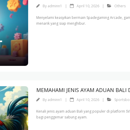
By
adminn1
April 10, 2026
Others
Menyelami keasyikan bermain Spadegaming Arcade, gam
menarik yang siap menghibur.
MEMAHAMI JENIS AYAM ADUAN BALI 
By
adminn1
April 10, 2026
Sportsb
Kenali jenis ayam aduan Bali yang populer di platform 
bagi penggemar sabung ayam.