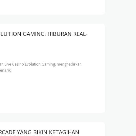
OLUTION GAMING: HIBURAN REAL-
an Live Casino Evolution Gaming, menghadirkan
enarik.
RCADE YANG BIKIN KETAGIHAN