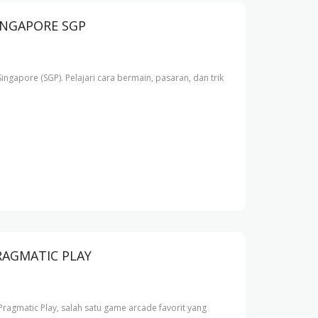
INGAPORE SGP
Singapore (SGP). Pelajari cara bermain, pasaran, dan trik
RAGMATIC PLAY
Pragmatic Play, salah satu game arcade favorit yang