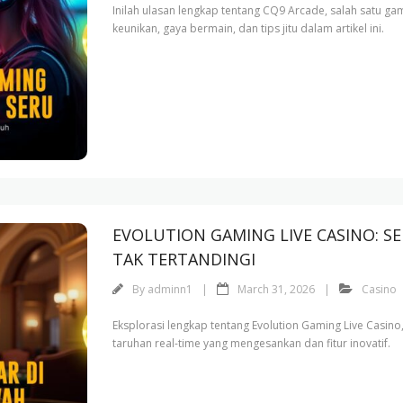
Inilah ulasan lengkap tentang CQ9 Arcade, salah satu g
keunikan, gaya bermain, dan tips jitu dalam artikel ini.
EVOLUTION GAMING LIVE CASINO: S
TAK TERTANDINGI
By
adminn1
March 31, 2026
Casino
Eksplorasi lengkap tentang Evolution Gaming Live Casin
taruhan real-time yang mengesankan dan fitur inovatif.