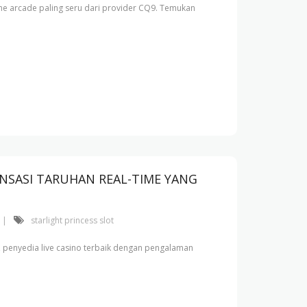
ame arcade paling seru dari provider CQ9. Temukan
ENSASI TARUHAN REAL-TIME YANG
starlight princess slot
o, penyedia live casino terbaik dengan pengalaman