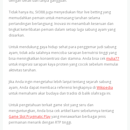
dengan detail dan tanpa gangguan.
Tidak hanya itu, SV388 juga menyediakan fitur live betting yang
memudahkan pemain untuk memasang taruhan selama
pertandingan berlangsung. Inovasi ini menambah keseruan dan
tingkat keterlibatan pemain dalam setiap laga sabung ayam yang
disiarkan.
Untuk mendukung gaya hidup sehat para penggemar judi sabung
ayam, tidak ada salahnya mencoba sarapan bernutrisi tinggi yang
bisa meningkatkan konsentrasi dan stamina. Anda bisa cek
mulia77
untuk inspirasi sarapan kaya protein yang cocok sebelum memulai
aktivitas taruhan.
Jika Anda ingin mengetahui lebih lanjut tentang sejarah sabung
ayam, Anda dapat membaca referensi lengkapnya di
Wikipedia
untuk memahami akar budaya dan tradisi di balik olahraga ini.
Untuk pengetahuan terkait game slot yang seru dan
menguntungkan, Anda bisa cek artikel kami sebelumnya tentang
Game Slot Pragmatic Play
yang menawarkan berbagai jenis
permainan menarik dengan RTP tinggi.