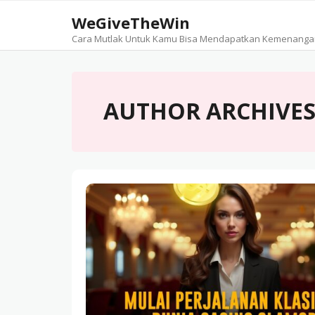
Skip
WeGiveTheWin
to
content
Cara Mutlak Untuk Kamu Bisa Mendapatkan Kemenanga
AUTHOR ARCHIVES