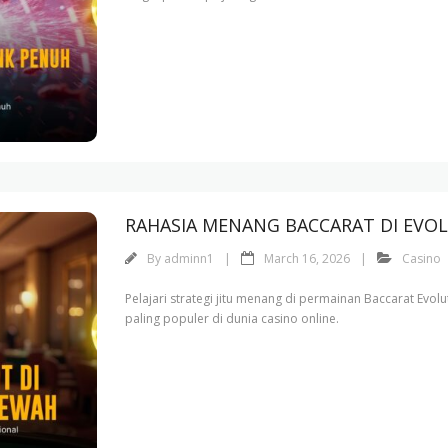
RAHASIA MENANG BACCARAT DI EVOL
By
adminn1
March 16, 2026
Casino
Pelajari strategi jitu menang di permainan Baccarat Evol
paling populer di dunia casino online.