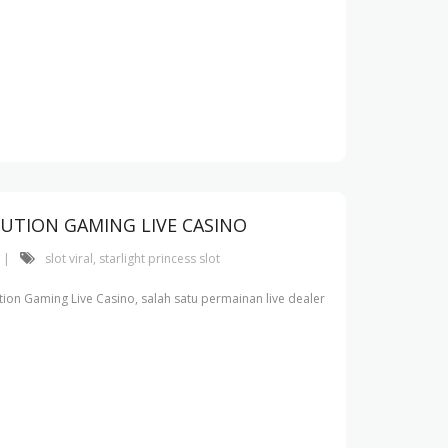
UTION GAMING LIVE CASINO
slot viral
,
starlight princess slot
ution Gaming Live Casino, salah satu permainan live dealer