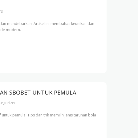
rs
dan mendebarkan. Artikel ini membahas keunikan dan
cade modern.
NGAN SBOBET UNTUK PEMULA
tegorized
f untuk pemula. Tips dan trik memilih jenis taruhan bola