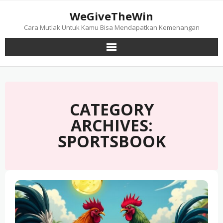
Skip
WeGiveTheWin
to
content
Cara Mutlak Untuk Kamu Bisa Mendapatkan Kemenangan
CATEGORY
ARCHIVES:
SPORTSBOOK