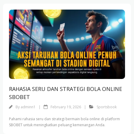
RAHASIA SERU DAN STRATEGI BOLA ONLINE
SBOBET
By
adminn1
February 19, 2026
Sportsbook
Pahami rahasia seru dan strategi bermain bola online di platform
SBOBET untuk meningkatkan peluang kemenangan Anda.