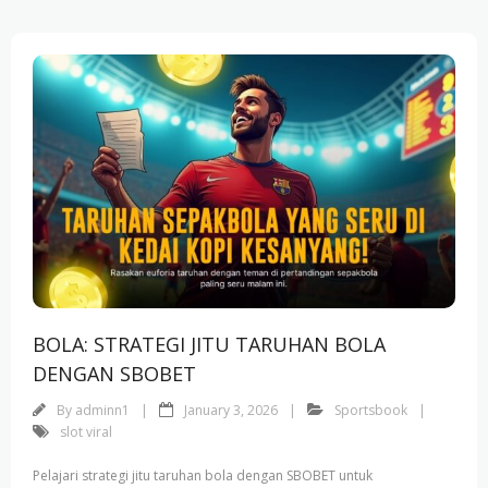
BOLA: STRATEGI JITU TARUHAN BOLA
DENGAN SBOBET
By
adminn1
January 3, 2026
Sportsbook
slot viral
Pelajari strategi jitu taruhan bola dengan SBOBET untuk