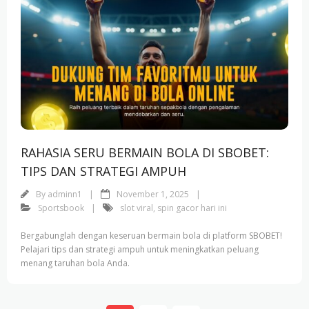
RAHASIA SERU BERMAIN BOLA DI SBOBET:
TIPS DAN STRATEGI AMPUH
By
adminn1
November 1, 2025
Sportsbook
slot viral
,
spin gacor hari ini
Bergabunglah dengan keseruan bermain bola di platform SBOBET!
Pelajari tips dan strategi ampuh untuk meningkatkan peluang
menang taruhan bola Anda.