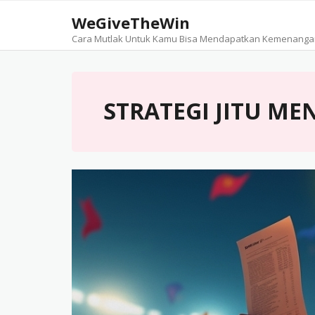
Skip
WeGiveTheWin
to
content
Cara Mutlak Untuk Kamu Bisa Mendapatkan Kemenanga
STRATEGI JITU M