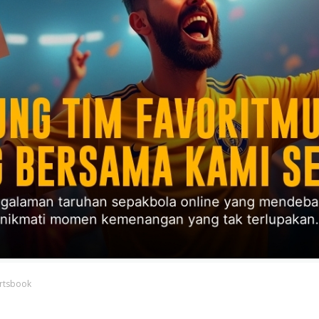
rtsbook