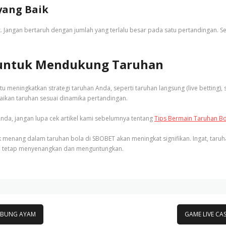
ang Baik
. Jangan bertaruh dengan jumlah yang terlalu besar pada satu pertandingan. S
 untuk Mendukung Taruhan
eningkatkan strategi taruhan Anda, seperti taruhan langsung (live betting), 
uaikan taruhan sesuai dinamika pertandingan.
a, jangan lupa cek artikel kami sebelumnya tentang
Tips Bermain Taruhan Bol
k menang dalam taruhan bola di SBOBET akan meningkat signifikan. Ingat, taru
 tetap menyenangkan dan menguntungkan.
SABUNG AYAM
GAME LIVE CA