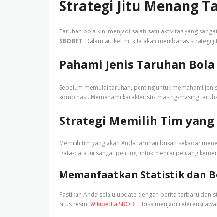
Strategi Jitu Menang T
Taruhan bola kini menjadi salah satu aktivitas yang san
SBOBET
. Dalam artikel ini, kita akan membahas strateg
Pahami Jenis Taruhan Bola
Sebelum memulai taruhan, penting untuk memahami jenis 
kombinasi. Memahami karakteristik masing-masing taruh
Strategi Memilih Tim yang
Memilih tim yang akan Anda taruhan bukan sekadar meneba
Data-data ini sangat penting untuk menilai peluang keme
Memanfaatkan Statistik dan B
Pastikan Anda selalu update dengan berita terbaru dan s
Situs resmi
Wikipedia SBOBET
bisa menjadi referensi awal