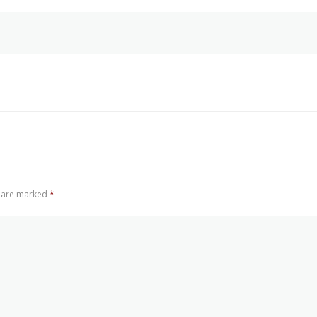
s are marked
*