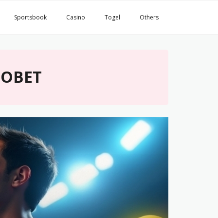
Sportsbook
Casino
Togel
Others
BOBET