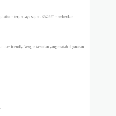
ui platform terpercaya seperti SBOBET memberikan
tur user-friendly. Dengan tampilan yang mudah digunakan
.