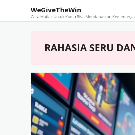
Skip
WeGiveTheWin
to
content
Cara Mutlak Untuk Kamu Bisa Mendapatkan Kemenanga
RAHASIA SERU DA