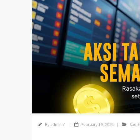
By
adminn1
February 19, 2026
Spor