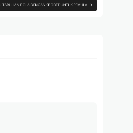
ITU TARUHAN BOLA DENGAN SBOBET UNTUK PEMULA