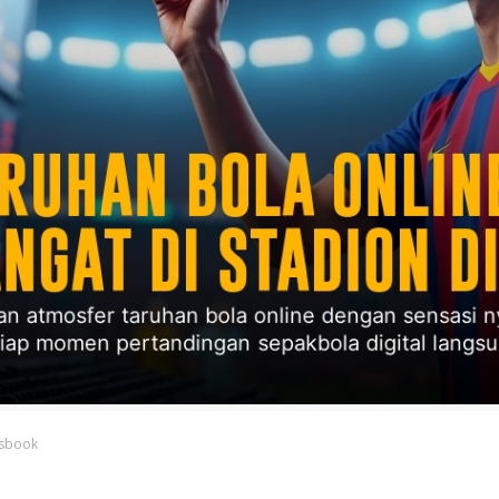
tsbook