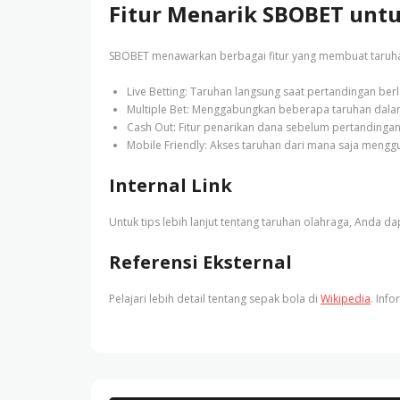
Fitur Menarik SBOBET unt
SBOBET menawarkan berbagai fitur yang membuat taruhan
Live Betting: Taruhan langsung saat pertandingan b
Multiple Bet: Menggabungkan beberapa taruhan dalam
Cash Out: Fitur penarikan dana sebelum pertandinga
Mobile Friendly: Akses taruhan dari mana saja meng
Internal Link
Untuk tips lebih lanjut tentang taruhan olahraga, Anda 
Referensi Eksternal
Pelajari lebih detail tentang sepak bola di
Wikipedia
. Inf