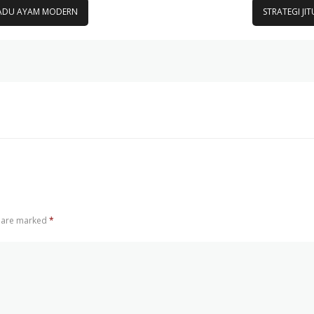
 ADU AYAM MODERN
STRATEGI J
s are marked
*