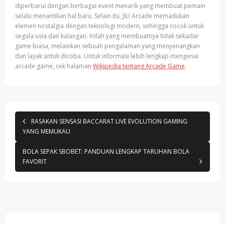
diperbarui dengan berbagai event menarik yang membuat pemain
selalu menantikan hal baru.
Selain itu, JILI Arcade memadukan
elemen nostalgia dengan teknologi modern, sehingga cocok untuk
segala usia dan kalangan. Inilah yang membuatnya tidak sekadar
game biasa, melainkan sebuah pengalaman yang menyenangkan
dan layak untuk dicoba.
Untuk informasi lebih lengkap mengenai
arcade game, cek halaman
Wikipedia tentang Arcade Game
.
RASAKAN SENSASI BACCARAT LIVE EVOLUTION GAMING
YANG MEMUKAU
BOLA SEPAK SBOBET: PANDUAN LENGKAP TARUHAN BOLA
FAVORIT