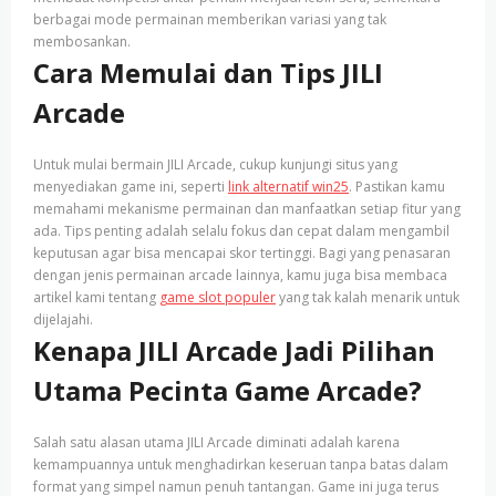
berbagai mode permainan memberikan variasi yang tak
membosankan.
Cara Memulai dan Tips JILI
Arcade
Untuk mulai bermain JILI Arcade, cukup kunjungi situs yang
menyediakan game ini, seperti
link alternatif win25
. Pastikan kamu
memahami mekanisme permainan dan manfaatkan setiap fitur yang
ada. Tips penting adalah selalu fokus dan cepat dalam mengambil
keputusan agar bisa mencapai skor tertinggi.
Bagi yang penasaran
dengan jenis permainan arcade lainnya, kamu juga bisa membaca
artikel kami tentang
game slot populer
yang tak kalah menarik untuk
dijelajahi.
Kenapa JILI Arcade Jadi Pilihan
Utama Pecinta Game Arcade?
Salah satu alasan utama JILI Arcade diminati adalah karena
kemampuannya untuk menghadirkan keseruan tanpa batas dalam
format yang simpel namun penuh tantangan. Game ini juga terus