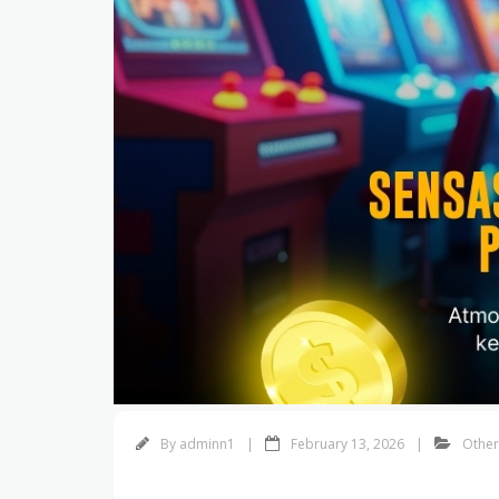
By
adminn1
February 13, 2026
Other