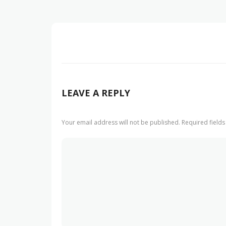
LEAVE A REPLY
Your email address will not be published.
Required field