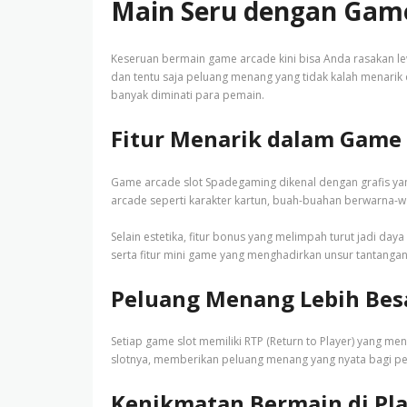
Main Seru dengan Game
Keseruan bermain game arcade kini bisa Anda rasakan le
dan tentu saja peluang menang yang tidak kalah menarik 
banyak diminati para pemain.
Fitur Menarik dalam Game
Game arcade slot Spadegaming dikenal dengan grafis ya
arcade seperti karakter kartun, buah-buahan berwarna-wa
Selain estetika, fitur bonus yang melimpah turut jadi d
serta fitur mini game yang menghadirkan unsur tantangan
Peluang Menang Lebih Bes
Setiap game slot memiliki RTP (Return to Player) yang
slotnya, memberikan peluang menang yang nyata bagi p
Kenikmatan Bermain di Pl