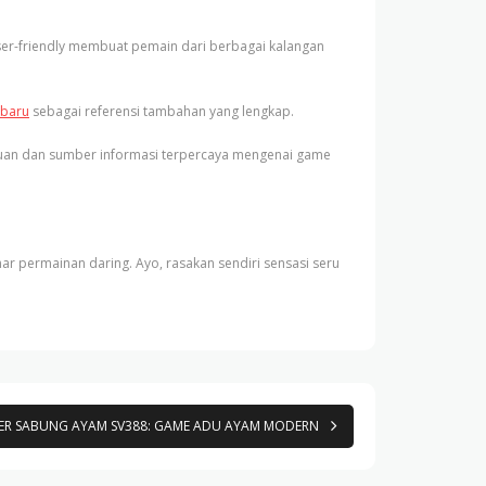
er-friendly membuat pemain dari berbagai kalangan
rbaru
sebagai referensi tambahan yang lengkap.
an dan sumber informasi terpercaya mengenai game
r permainan daring. Ayo, rasakan sendiri sensasi seru
ER SABUNG AYAM SV388: GAME ADU AYAM MODERN