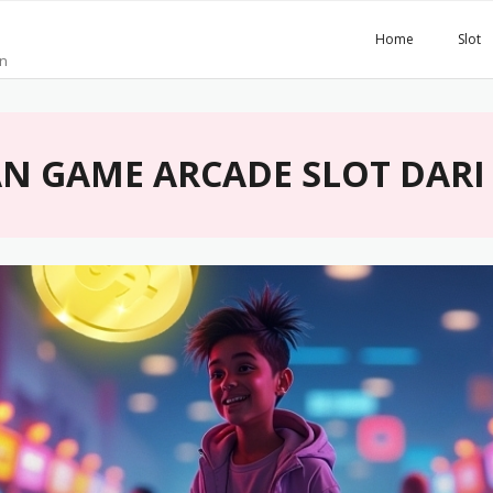
Home
Slot
n
N GAME ARCADE SLOT DAR