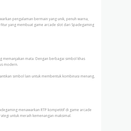
nawarkan pengalaman bermain yang unik, penuh warna,
an fitur yang membuat game arcade slot dari Spadegaming
yang memanjakan mata. Dengan berbagai simbol khas
gus modern.
nggantikan simbol lain untuk membentuk kombinasi menang,
padegaming menawarkan RTP kompetitif di game arcade
rategi untuk meraih kemenangan maksimal.