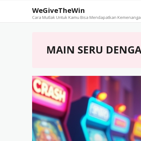
Skip
WeGiveTheWin
to
content
Cara Mutlak Untuk Kamu Bisa Mendapatkan Kemenanga
MAIN SERU DENGA