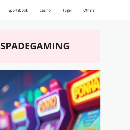
Sportsbook
Casino
Togel
Others
I SPADEGAMING