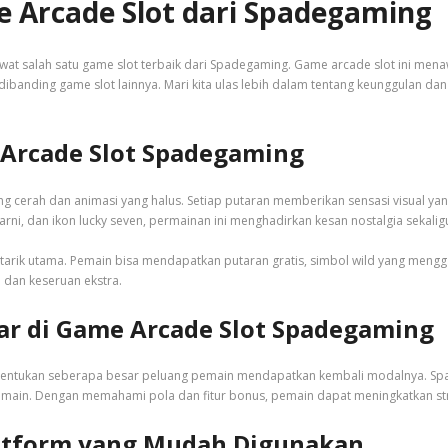
 Arcade Slot dari Spadegaming
wat salah satu game slot terbaik dari Spadegaming. Game arcade slot ini me
dibanding game slot lainnya. Mari kita ulas lebih dalam tentang keunggulan d
 Arcade Slot Spadegaming
ng cerah dan animasi yang halus. Setiap putaran memberikan sensasi visual 
rni, dan ikon lucky seven, permainan ini menghadirkan kesan nostalgia sekali
aya tarik utama. Pemain bisa mendapatkan putaran gratis, simbol wild yang me
 dan keseruan ekstra.
ar di Game Arcade Slot Spadegaming
 menentukan seberapa besar peluang pemain mendapatkan kembali modalnya. S
emain. Dengan memahami pola dan fitur bonus, pemain dapat meningkatkan st
atform yang Mudah Digunakan