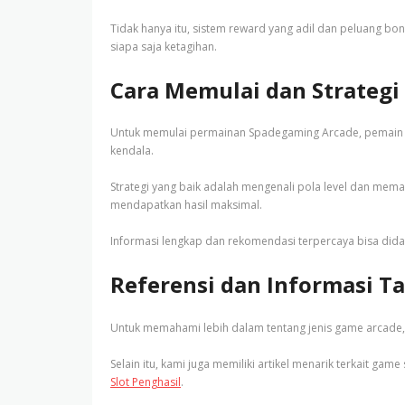
Tidak hanya itu, sistem reward yang adil dan peluang b
siapa saja ketagihan.
Cara Memulai dan Strateg
Untuk memulai permainan Spadegaming Arcade, pemain han
kendala.
Strategi yang baik adalah mengenali pola level dan mem
mendapatkan hasil maksimal.
Informasi lengkap dan rekomendasi terpercaya bisa dida
Referensi dan Informasi 
Untuk memahami lebih dalam tentang jenis game arcade,
Selain itu, kami juga memiliki artikel menarik terkait ga
Slot Penghasil
.