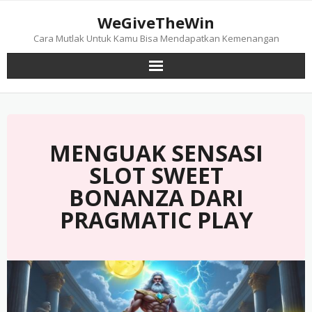
Skip
WeGiveTheWin
to
content
Cara Mutlak Untuk Kamu Bisa Mendapatkan Kemenangan
MENGUAK SENSASI
SLOT SWEET
BONANZA DARI
PRAGMATIC PLAY