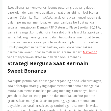
Sweet Bonanza menawarkan bonus putaran gratis yang dapat
diperoleh dengan mendapatkan empat atau lebih simbol Scatter
permen. Selain itu, fitur
multiplier
acak yang bisa muncul kapan saja
dalam permainan membuat kemenangan bisa berlipat ganda
secara mengejutkan. Dengan RTP (Return to Player) sekitar 96,51%,
game ini sangat kompetitif di antara slot online lain di kategori yang
sama. Peluang menang besar dalam tiap putaran membuat Sweet
Bonanza menjadi favorit yang terus dicari di platform slot online.
Untuk pengalaman bermain terbaik, kamu dapat mengakses
permainan Sweet Bonanza melalui situs resmi seperti
Maxwin77
yang menyediakan akses mudah dan bonus menarik.
Strategi Berguna Saat Bermain
Sweet Bonanza
Walaupun permainan slot sangat bergantung pada keberuntungan,
ada beberapa strategi yang dapat membantu pemain mengelola
modal dan memaksimalkan peluang menang. Contohnya, batasi
jumlah taruhan di setiap putaran dan manfaatkan fitur putaran
gratis sebaik mungkin. Selain itu, penting juga untuk memahami
paytable dan karakteristik setiap simbol agar bisa memilih waktu
yang tepat untuk menaikkan taruhan.
Bagi yang ingin tahu lebih jauh