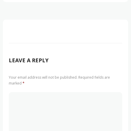
LEAVE A REPLY
Your email address will not be published.
Required fields are
marked
*