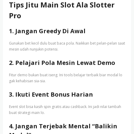
Tips Jitu Main Slot Ala Slotter
Pro
1. Jangan Greedy Di Awal
Gunakan bet kecil dulu buat baca pola. Naikkan bet pelan-pelan saat
mesin udah nunjukin potensi.
2. Pelajari Pola Mesin Lewat Demo
Fitur demo bukan buat iseng. Ini tools belajar terbaik biar modal lo
gak kehabisan sia-sia.
3. Ikuti Event Bonus Harian
Event slot bisa kasih spin gratis atau cashback. Ini jadi nilai tambah
buat strategi main lo.
4. Jangan Terjebak Mental “Balikin