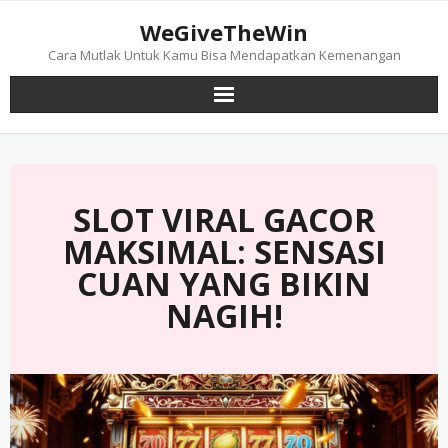
Skip
WeGiveTheWin
to
content
Cara Mutlak Untuk Kamu Bisa Mendapatkan Kemenangan
SLOT VIRAL GACOR
MAKSIMAL: SENSASI
CUAN YANG BIKIN
NAGIH!